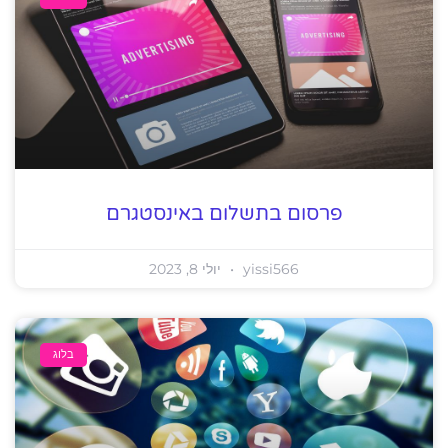
פרסום בתשלום באינסטגרם
yissi566
יולי 8, 2023
בלוג